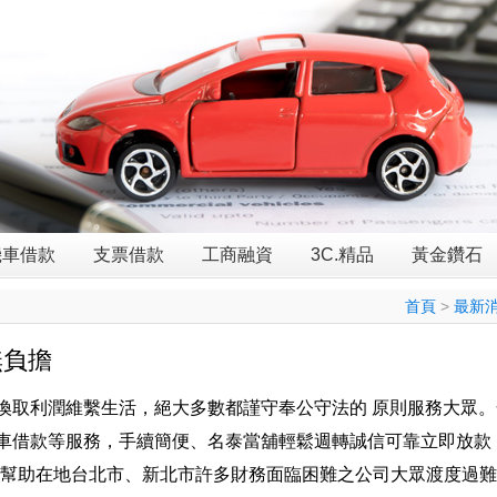
機車借款
支票借款
工商融資
3C.精品
黃金鑽石
首頁
>
最新
無負擔
換取利潤維繫生活，絕大多數都謹守奉公守法的 原則服務大眾。
車借款等服務，手續簡便、名泰當舖輕鬆週轉誠信可靠立即放款
，幫助在地台北市、新北市許多財務面臨困難之公司大眾渡度過難