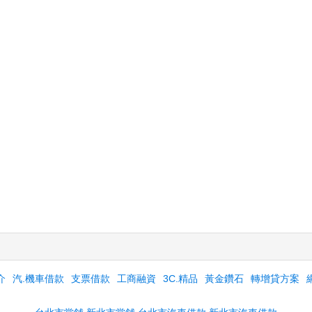
介
汽.機車借款
支票借款
工商融資
3C.精品
黃金鑽石
轉增貸方案